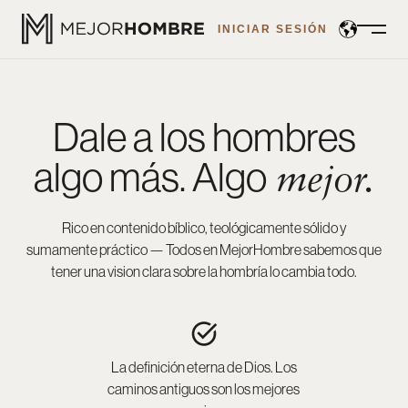
INICIAR SESIÓN
Open
Menu
Dale a los hombres
algo más. Algo
mejor.
Rico en contenido bíblico, teológicamente sólido y
sumamente práctico — Todos en MejorHombre sabemos que
tener una vision clara sobre la hombría lo cambia todo.
La definición eterna de Dios. Los
caminos antiguos son los mejores