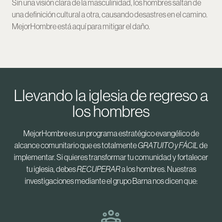
Sin una visión clara de la masculinidad, los hombres saltan de
una definición cultural a otra, causando desastres en el camino.
MejorHombre está aquí para mitigar el daño.
Llevando la iglesia de regreso a
los hombres
MejorHombre es un programa estratégico evangélico de
alcance comunitario que es totalmente
GRATUITO
y FÁCIL
de
implementar. Si quieres transformar tu comunidad y fortalecer
tu iglesia, debes
RECUPERAR
a los hombres. Nuestras
investigaciones mediante el grupo Barna nos dicen que: