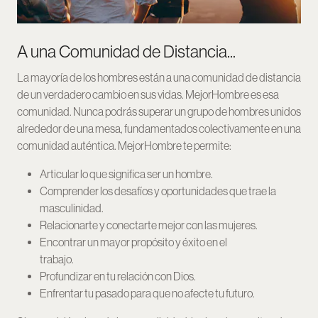
A una Comunidad de Distancia...
La mayoría de los hombres están a una comunidad de distancia
de un verdadero cambio en sus vidas. MejorHombre es esa
comunidad. Nunca podrás superar un grupo de hombres unidos
alrededor de una mesa, fundamentados colectivamente en una
comunidad auténtica. MejorHombre te permite:
Articular lo que significa ser un hombre.
Comprender los desafíos y oportunidades que trae la
masculinidad.
Relacionarte y conectarte mejor con las mujeres.
Encontrar un mayor propósito y éxito en el
trabajo.
Profundizar en tu relación con Dios.
Enfrentar tu pasado para que no afecte tu futuro.